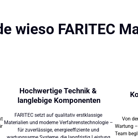
e wieso FARITEC Mar
Hochwertige Technik & 
Ko
langlebige Komponenten
FARITEC 
setzt 
auf 
qualitativ 
erstklassige 
perfekt 
Von 
der
Materialien 
und 
moderne 
Verfahrenstechnologie 
– 
für 
Wartung 
–
für 
zuverlässige, 
energieeffiziente 
und 
ne 
Team 
begl
wartungsarme 
Systeme, 
die 
langfristig 
Leistung 