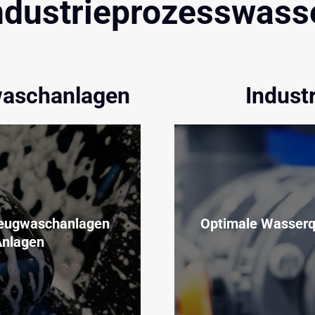
ndustrieprozesswass
waschanlagen
Indust
zeugwaschanlagen 
Optimale Wasserqu
Anlagen