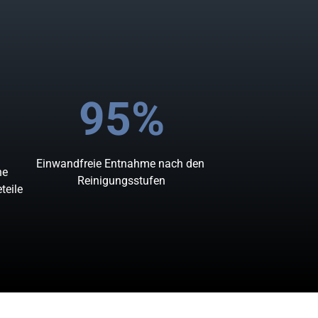
95%
Einwandfreie 
Entnahme 
nach 
den 
eine 
Reinigungsstufen
Schwebeteile 