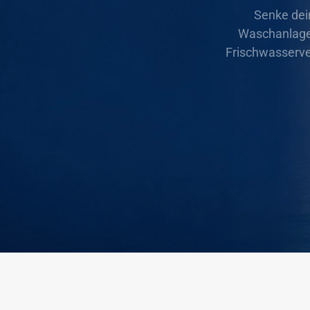
Senke dein
Waschanlage. 
Frischwasserv