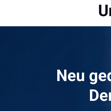
U
Neu ged
Der