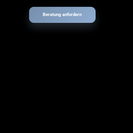
Beratung anfordern
ownload
nglish
arriere