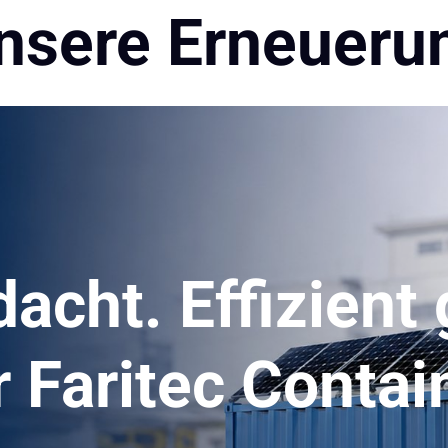
nsere Erneueru
acht. Effizient 
 Faritec Contai