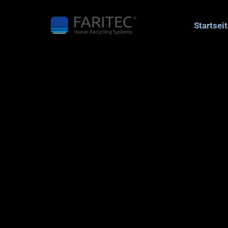
Fahrzeugwaschanlagen
Startsei
Industrieprozesswasser
Lamellenklärer
ASC-Filtration / UV-
Anlage
Scheibenfiltration
Wasseraufbereitung
Wasserenthärtungs- 
und 
Umkehrosmoseanlage