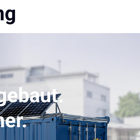
ng
gebaut. 
ner.