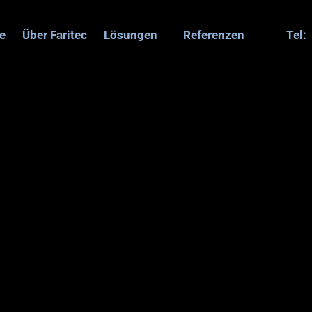
te
Über Faritec
Lösungen
Referenzen
Tel:
D
E
K